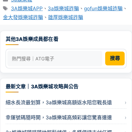
類
標
3A娛樂城APP
、
3a娛樂城詐騙
、
gofun娛樂城詐騙
、
籤
金大發娛樂城詐騙
、
雄厚娛樂城詐騙
其他3A娛樂成員都在看
搜尋
最新文章｜3A娛樂城攻略與公告
細水長流最划算，3a娛樂城高額返水陪您戰長遠
幸運號碼隨時開，3a娛樂城高頻彩讓您驚喜連連