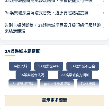
3a娛樂城隨時隨地輕鬆儲值，多種便捷支付任選
3a娛樂城深度沉浸式音效，還原實體賭場震撼
告別卡頓與斷線，3a娛樂城斥巨資升級頂級伺服器帶
來絲滑體驗
3A娛樂城主題標籤
3A娛樂城
3A娛樂城APP
3A娛樂城不出金
3A娛樂城合法嗎
3A娛樂城官方網址
3a娛樂城詐騙
gofun娛樂城詐騙
TU娛樂城
娛樂城推薦dcard
娛樂城體驗金
富遊娛樂城
顯示更多標籤
必贏娛樂城
最新娛樂城體驗金
通博娛樂城