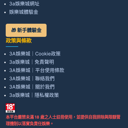
3a娛樂城網址
娛樂城體驗金
🎁 新手體驗金
政策與條款
3A娛樂城｜Cookie政策
3a娛樂城｜免責聲明
3A娛樂城｜平台使用條款
3A娛樂城｜聯絡我們
3A娛樂城｜關於我們
3a娛樂城｜隱私權政策
本平台嚴禁未滿 18 歲之人士註冊使用，並提供自我排除與限額管
理機制以落實負責任娛樂。