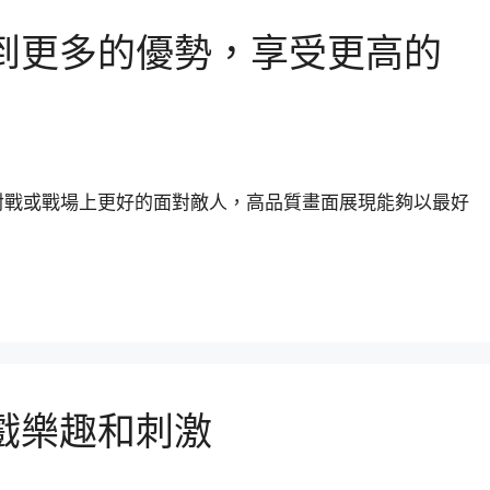
到更多的優勢，享受更高的
對戰或戰場上更好的面對敵人，高品質畫面展現能夠以最好
戲樂趣和刺激