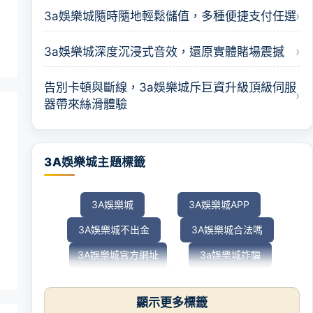
3a娛樂城隨時隨地輕鬆儲值，多種便捷支付任選
3a娛樂城深度沉浸式音效，還原實體賭場震撼
告別卡頓與斷線，3a娛樂城斥巨資升級頂級伺服
器帶來絲滑體驗
3A娛樂城主題標籤
3A娛樂城
3A娛樂城APP
3A娛樂城不出金
3A娛樂城合法嗎
3A娛樂城官方網址
3a娛樂城詐騙
gofun娛樂城詐騙
TU娛樂城
顯示更多標籤
娛樂城推薦dcard
娛樂城體驗金