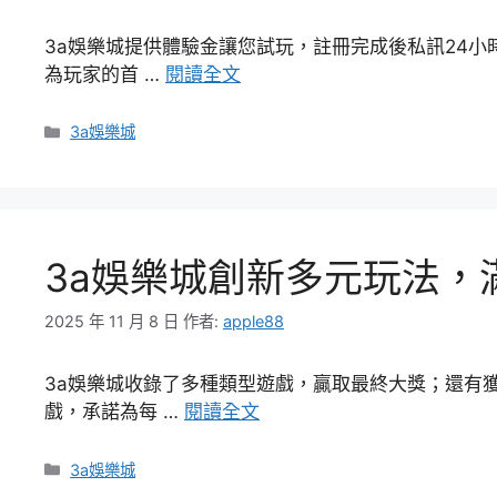
3a娛樂城提供體驗金讓您試玩，註冊完成後私訊24
為玩家的首 …
閱讀全文
分
3a娛樂城
類
3a娛樂城創新多元玩法，
2025 年 11 月 8 日
作者:
apple88
3a娛樂城收錄了多種類型遊戲，贏取最終大獎；還有
戲，承諾為每 …
閱讀全文
分
3a娛樂城
類