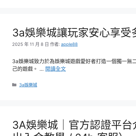
3a娛樂城讓玩家安心享受
2025 年 11 月 8 日
作者:
apple88
3a娛樂城致力於為娛樂城遊戲愛好者打造一個獨一無
己的遊戲。 …
閱讀全文
分
3a娛樂城
類
3A娛樂城｜官方認證平台