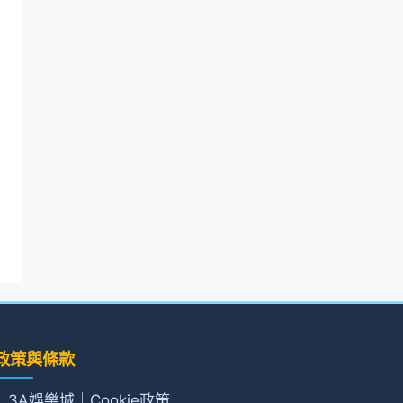
政策與條款
3A娛樂城｜Cookie政策