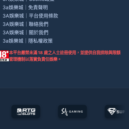
3a娛樂城｜免責聲明
3A娛樂城｜平台使用條款
3A娛樂城｜聯絡我們
3A娛樂城｜關於我們
3a娛樂城｜隱私權政策
本平台嚴禁未滿 18 歲之人士註冊使用，並提供自我排除與限額
管理機制以落實負責任娛樂。