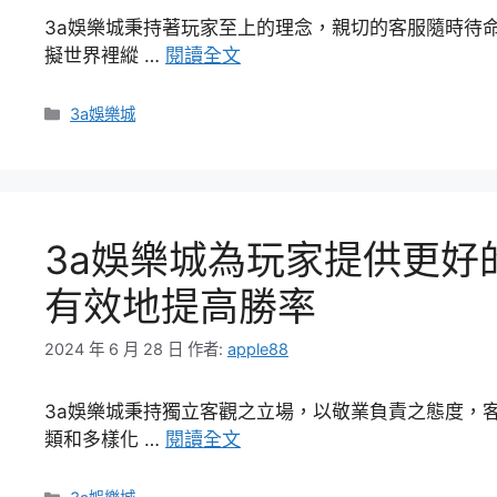
3a娛樂城秉持著玩家至上的理念，親切的客服隨時待
擬世界裡縱 …
閱讀全文
分
3a娛樂城
類
3a娛樂城為玩家提供更好
有效地提高勝率
2024 年 6 月 28 日
作者:
apple88
3a娛樂城秉持獨立客觀之立場，以敬業負責之態度，
類和多樣化 …
閱讀全文
分