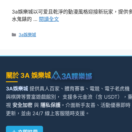
3a娛樂城以可爱且乾淨的動漫風格迎接新玩家，提供
水鬼錶的 …
閱讀全文
分
3a娛樂城
類
關於 3A 娛樂城
3A娛樂城
提供真人百家、體育賽事、電競、電子老虎機
與棋牌等豐富遊戲館別， 支援多元金流（含 USDT），
視
安全加密
與
隱私保護
。介面新手友善、活動優惠即時
更新，並由 24/7 線上客服隨時支援。