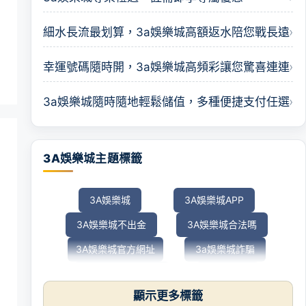
細水長流最划算，3a娛樂城高額返水陪您戰長遠
幸運號碼隨時開，3a娛樂城高頻彩讓您驚喜連連
3a娛樂城隨時隨地輕鬆儲值，多種便捷支付任選
3A娛樂城主題標籤
3A娛樂城
3A娛樂城APP
3A娛樂城不出金
3A娛樂城合法嗎
3A娛樂城官方網址
3a娛樂城詐騙
gofun娛樂城詐騙
TU娛樂城
顯示更多標籤
娛樂城推薦dcard
娛樂城體驗金