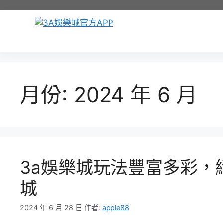
跳
至
主
要
內
容
月份:
2024 年 6 月
3a娛樂城玩法豐富多彩，
城
2024 年 6 月 28 日
作者:
apple88