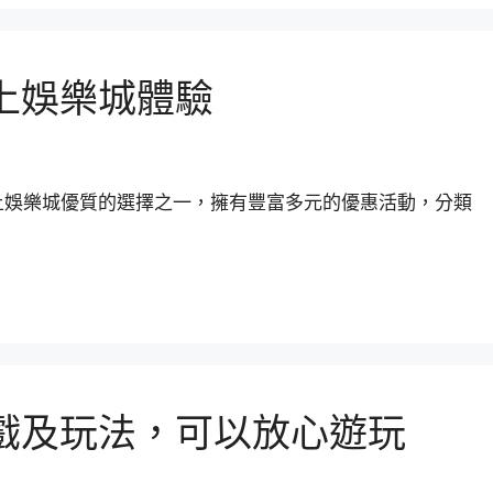
上娛樂城體驗
上娛樂城優質的選擇之一，擁有豐富多元的優惠活動，分類
戲及玩法，可以放心遊玩