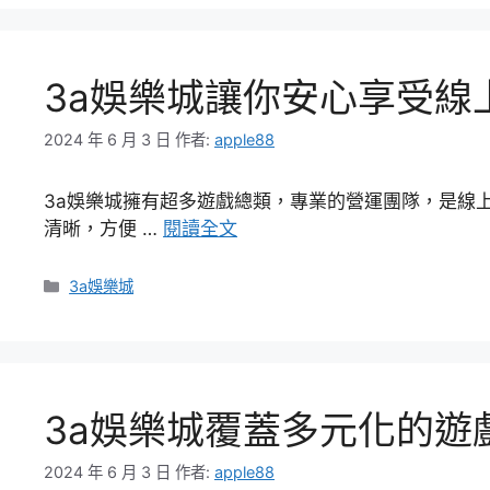
3a娛樂城讓你安心享受線
2024 年 6 月 3 日
作者:
apple88
3a娛樂城擁有超多遊戲總類，專業的營運團隊，是線
清晰，方便 …
閱讀全文
分
3a娛樂城
類
3a娛樂城覆蓋多元化的遊
2024 年 6 月 3 日
作者:
apple88