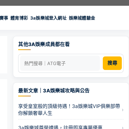
賽事
體育博彩
3a娛樂城登入網址
娛樂城體驗金
其他3A娛樂成員都在看
搜尋
最新文章｜3A娛樂城攻略與公告
享受皇室般的頂級待遇！3a娛樂城VIP俱樂部帶
你解鎖奢華人生
3a娛樂城尊榮禮遇，註冊即享專屬優惠