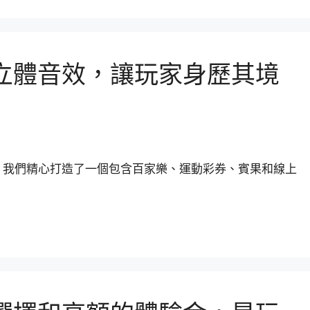
立體音效，讓玩家身歷其境
，我們精心打造了一個包含百家樂、運動彩券、賓果和線上