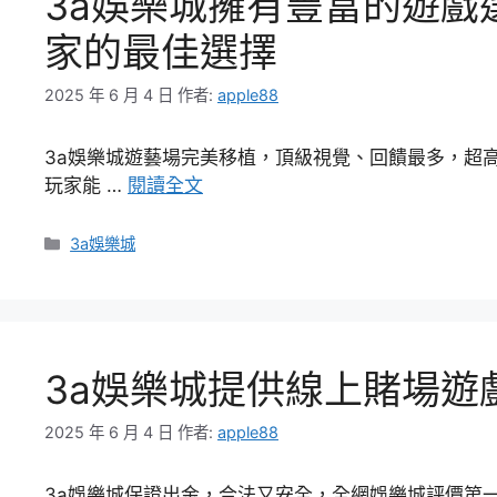
3a娛樂城擁有豐富的遊戲
家的最佳選擇
2025 年 6 月 4 日
作者:
apple88
3a娛樂城遊藝場完美移植，頂級視覺、回饋最多，超高
玩家能 …
閱讀全文
分
3a娛樂城
類
3a娛樂城提供線上賭場遊
2025 年 6 月 4 日
作者:
apple88
3a娛樂城保證出金，合法又安全，全網娛樂城評價第一