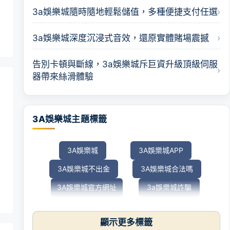
3a娛樂城隨時隨地輕鬆儲值，多種便捷支付任選
3a娛樂城深度沉浸式音效，還原實體賭場震撼
告別卡頓與斷線，3a娛樂城斥巨資升級頂級伺服
器帶來絲滑體驗
3A娛樂城主題標籤
3A娛樂城
3A娛樂城APP
3A娛樂城不出金
3A娛樂城合法嗎
3A娛樂城官方網址
3a娛樂城詐騙
gofun娛樂城詐騙
TU娛樂城
顯示更多標籤
娛樂城推薦dcard
娛樂城體驗金