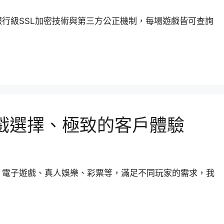
銀行級SSL加密技術與第三方公正機制，每場遊戲皆可查詢
戲選擇、極致的客戶體驗
、電子遊戲、真人娛樂、彩票等，滿足不同玩家的需求，我