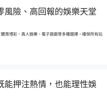
零風險、高回報的娛樂天堂
了體育博彩、真人娛樂、電子遊戲等多種選擇，確保所有玩
既能押注熱情，也能理性娛