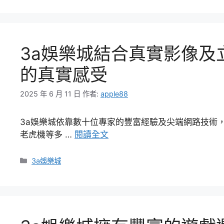
3a娛樂城結合真實影像及
的真實感受
2025 年 6 月 11 日
作者:
apple88
3a娛樂城依靠數十位專家的豐富經驗及尖端網路技術
老虎機等多 …
閱讀全文
分
3a娛樂城
類