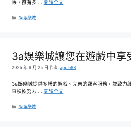
帳，擁有多 …
閱讀全文
分
3a娛樂城
類
3a娛樂城讓您在遊戲中享
2025 年 6 月 25 日
作者:
apple88
3a娛樂城提供多樣的遊戲、完善的顧客服務，並致力
直積極努力 …
閱讀全文
分
3a娛樂城
類