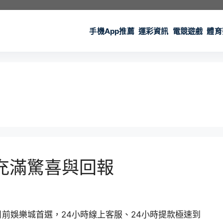
手機App推薦
運彩資訊
電競遊戲
體育
充滿驚喜與回報
前娛樂城首選，24小時線上客服、24小時提款極速到