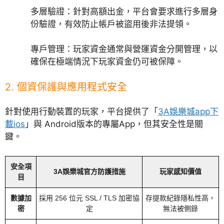
多層驗證：針對高額出金，平台會要求進行多層身
份驗證，有效防止帳戶被盜用後非法提領。
專戶管理：玩家資金通常與營運資金分開管理，以
確保在極端情況下玩家資金仍可被保障。
2. 個資保護與應用程式安全
針對使用行動裝置的玩家，平台提供了「
3A娛樂城app下
載ios
」與 Android版本的專屬App，但其安全性是關
鍵。
安全項
3A娛樂城官方防護措施
玩家感知價值
目
數據加
採用 256 位元 SSL / TLS 加密協
存提款紀錄隱私性高，
密
定
無法被側錄