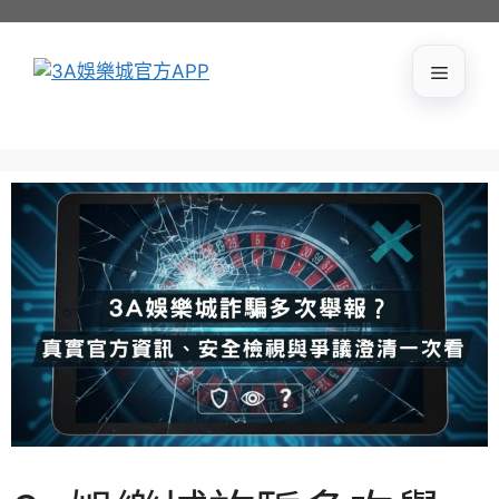
跳
至
主
要
選
內
容
單