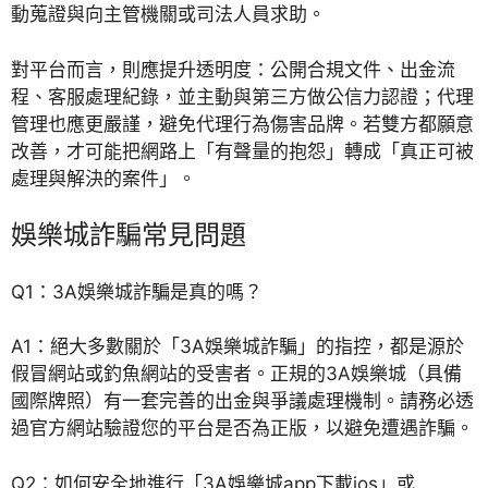
動蒐證與向主管機關或司法人員求助。
對平台而言，則應提升透明度：公開合規文件、出金流
程、客服處理紀錄，並主動與第三方做公信力認證；代理
管理也應更嚴謹，避免代理行為傷害品牌。若雙方都願意
改善，才可能把網路上「有聲量的抱怨」轉成「真正可被
處理與解決的案件」。
娛樂城詐騙常見問題
Q1：3A娛樂城詐騙是真的嗎？
A1：絕大多數關於「3A娛樂城詐騙」的指控，都是源於
假冒網站或釣魚網站的受害者。正規的3A娛樂城（具備
國際牌照）有一套完善的出金與爭議處理機制。請務必透
過官方網站驗證您的平台是否為正版，以避免遭遇詐騙。
Q2：如何安全地進行「3A娛樂城app下載ios」或