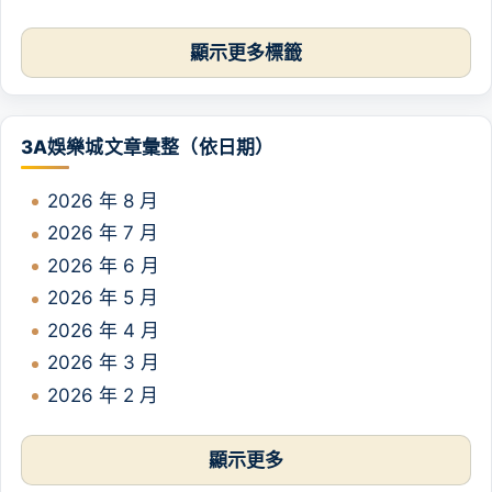
娛樂城推薦dcard
娛樂城體驗金
富遊娛樂城
顯示更多標籤
必贏娛樂城
最新娛樂城體驗金
通博娛樂城
金大發娛樂城詐騙
雄厚娛樂城詐騙
3A娛樂城文章彙整（依日期）
2026 年 8 月
2026 年 7 月
2026 年 6 月
2026 年 5 月
2026 年 4 月
2026 年 3 月
2026 年 2 月
顯示更多