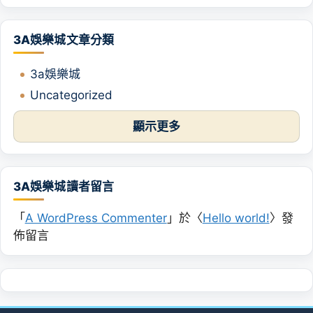
3A娛樂城文章分類
3a娛樂城
Uncategorized
顯示更多
3A娛樂城讀者留言
「
A WordPress Commenter
」於〈
Hello world!
〉發
佈留言