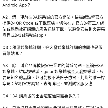
Android App？
A2：請一律前往3A娛樂城的官方網站，掃描或點擊官方
提供的 QR Code 或下載連結。切勿在非官方的第三方網
站或透過社群媒體的廣告連結下載，以避免安裝到夾帶惡
意程式的3a娛樂城app。
Q3：雄厚娛樂城詐騙、金大發娛樂城詐騙的傳聞也是假
冒網站嗎？
A3：線上博弈品牌被假冒是業界的普遍問題。無論是3A
娛樂城、雄厚娛樂城、gofun娛樂城或金大發娛樂城，只
要是知名的品牌，都可能被不法份子仿冒。判斷的唯一標
準是：認明官方網站、查詢牌照、並測試客服反應。
Q4：3A 娛樂城的出金速度通常需要多久？