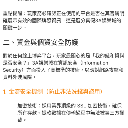
重點提醒：玩家務必確認正在使用的平台是否在其官網明
確展示有效的國際牌照資訊。這是區分真假3A娛樂城的
關鍵一步。
二、資金與個資安全防護
對於任何線上博弈平台，玩家最關心的是「我的錢和資料
是否安全？」3A娛樂城在資訊安全（Information
Security）方面投入了高標準的技術，以應對網路攻擊和
資料外洩風險。
1. 金流安全機制（防止非法洗錢與盜用）
加密技術：採用業界頂級的 SSL 加密技術，確保
所有存款、提款數據在傳輸過程中無法被第三方攔
截。