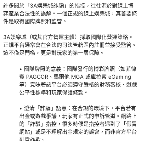
許多關於「3A娛樂城詐騙」的指控，往往源於對線上博
弈產業合法性的誤解。一個正規的線上娛樂城，其首要條
件是取得國際牌照和監管。
3A娛樂城（或其官方營運主體）採取國際化營運策略。
正規平台通常會在合法的司法管轄區內註冊並接受監管。
這不僅是門檻，更是對玩家的第一層保障。
• 國際牌照的意義：國際發行的博彩牌照（如菲律
賓 PAGCOR、馬爾他 MGA 或庫拉索 eGaming
等）意味著該平台必須遵守嚴格的財務審核、遊戲
公平性標準和玩家保護條款。
• 澄清「詐騙」語意：在合規的環境下，平台若有
出金或遊戲爭議，玩家有正式的申訴管道。網路上
的「詐騙」指控，很多時候是指控者遇到了「假冒
網站」或是不理解出金規定的誤會，而非官方平台
刻意詐欺。