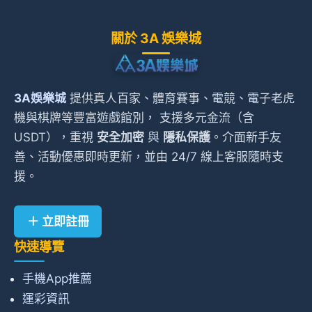
關於 3A 娛樂城
3A娛樂城
提供真人百家、體育賽事、電競、電子老虎
機與棋牌等豐富遊戲館別， 支援多元金流（含
USDT），重視
安全加密
與
隱私保護
。介面新手友
善、活動優惠即時更新，並由 24/7 線上客服隨時支
援。
＋ 立即註冊
快速導覽
手機App推薦
運彩資訊