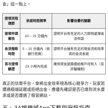
金」這一點上。
提領流程
承諾時間標準
影響信譽的關鍵
環節
提領申請
證明平台有充足的人力即時處理金
10 – 15 分鐘內
審核
流申請
金流撥款
5 – 15 分鐘內（依
證明平台擁有充足的現金流和效率
時間
銀行而異）
高的金流系統
首次提領
確保資金是歸還給帳戶持有人（反
24 小時內完成
驗證
詐騙機制）
真正的信譽平台，會將出金效率視為核心競爭力。玩家若
遭遇極端延遲或拒絕出金，應優先確認是否已達到流水要
求或是否遭遇了假冒網站。
五、3A娛樂城App下載與安裝指南