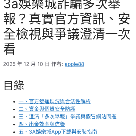
3a娛樂城詐騙多次舉
報？真實官方資訊、安
全檢視與爭議澄清一次
看
2025 年 12 月 10 日
作者:
apple88
目錄
一、官方營運現況與合法性解析
二、資金與個資安全防護
三、澄清「多次舉報」爭議與假冒網站問題
四、出金效率與信譽
五、3A娛樂城App下載與安裝指南