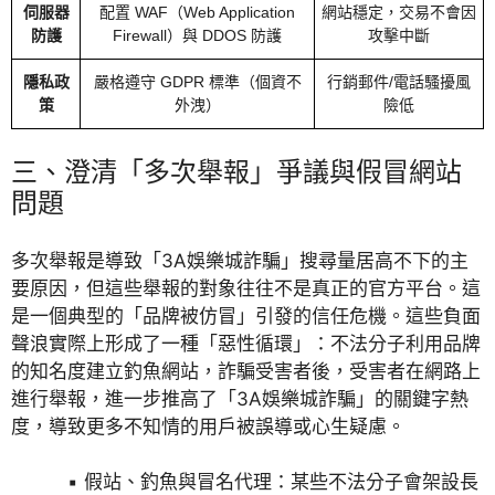
伺服器
配置 WAF（Web Application
網站穩定，交易不會因
防護
Firewall）與 DDOS 防護
攻擊中斷
隱私政
嚴格遵守 GDPR 標準（個資不
行銷郵件/電話騷擾風
策
外洩）
險低
三、澄清「多次舉報」爭議與假冒網站
問題
多次舉報是導致「3A娛樂城詐騙」搜尋量居高不下的主
要原因，但這些舉報的對象往往不是真正的官方平台。這
是一個典型的「品牌被仿冒」引發的信任危機。這些負面
聲浪實際上形成了一種「惡性循環」：不法分子利用品牌
的知名度建立釣魚網站，詐騙受害者後，受害者在網路上
進行舉報，進一步推高了「3A娛樂城詐騙」的關鍵字熱
度，導致更多不知情的用戶被誤導或心生疑慮。
▪︎ 假站、釣魚與冒名代理：某些不法分子會架設長