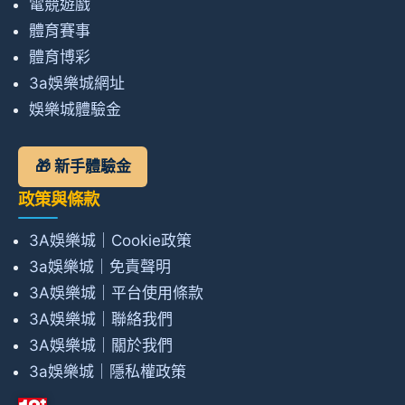
電競遊戲
體育賽事
體育博彩
3a娛樂城網址
娛樂城體驗金
🎁 新手體驗金
政策與條款
3A娛樂城｜Cookie政策
3a娛樂城｜免責聲明
3A娛樂城｜平台使用條款
3A娛樂城｜聯絡我們
3A娛樂城｜關於我們
3a娛樂城｜隱私權政策