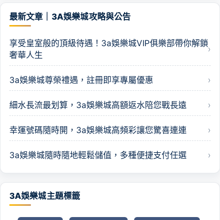
最新文章｜3A娛樂城攻略與公告
享受皇室般的頂級待遇！3a娛樂城VIP俱樂部帶你解鎖
奢華人生
3a娛樂城尊榮禮遇，註冊即享專屬優惠
細水長流最划算，3a娛樂城高額返水陪您戰長遠
幸運號碼隨時開，3a娛樂城高頻彩讓您驚喜連連
3a娛樂城隨時隨地輕鬆儲值，多種便捷支付任選
3A娛樂城主題標籤