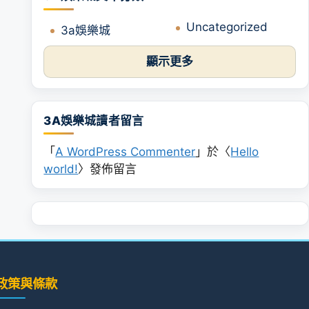
Uncategorized
3a娛樂城
顯示更多
3A娛樂城讀者留言
「
A WordPress Commenter
」於〈
Hello
world!
〉發佈留言
政策與條款