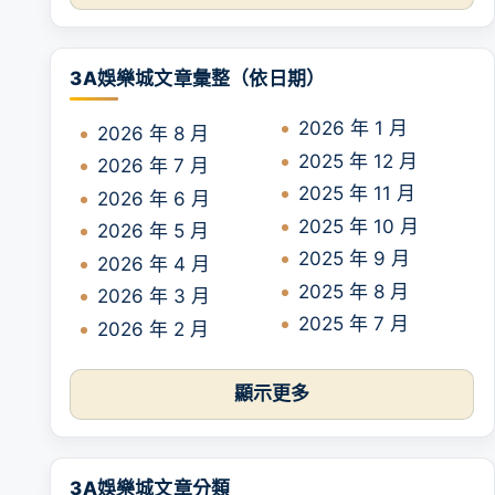
富遊娛樂城
必贏娛樂城
最新娛樂城體驗金
通博娛樂城
3A娛樂城文章彙整（依日期）
金大發娛樂城詐騙
雄厚娛樂城詐騙
2026 年 1 月
2026 年 8 月
2025 年 12 月
2026 年 7 月
2025 年 11 月
2026 年 6 月
2025 年 10 月
2026 年 5 月
2025 年 9 月
2026 年 4 月
2025 年 8 月
2026 年 3 月
2025 年 7 月
2026 年 2 月
顯示更多
3A娛樂城文章分類