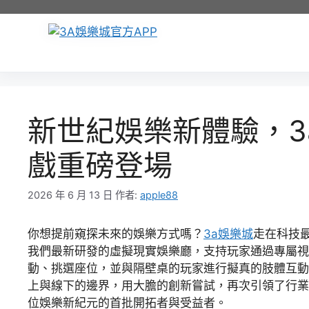
跳
至
主
要
內
容
新世紀娛樂新體驗，3
戲重磅登場
2026 年 6 月 13 日
作者:
apple88
你想提前窺探未來的娛樂方式嗎？
3a娛樂城
走在科技
我們最新研發的虛擬現實娛樂廳，支持玩家通過專屬視
動、挑選座位，並與隔壁桌的玩家進行擬真的肢體互動
上與線下的邊界，用大膽的創新嘗試，再次引領了行業
位娛樂新紀元的首批開拓者與受益者。