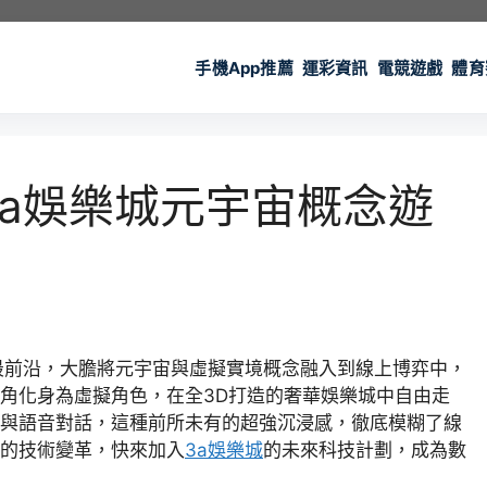
手機App推薦
運彩資訊
電競遊戲
體育
a娛樂城元宇宙概念遊
最前沿，大膽將元宇宙與虛擬實境概念融入到線上博弈中，
角化身為虛擬角色，在全3D打造的奢華娛樂城中自由走
與語音對話，這種前所未有的超強沉浸感，徹底模糊了線
的技術變革，快來加入
3a娛樂城
的未來科技計劃，成為數