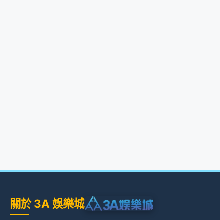
關於 3A 娛樂城