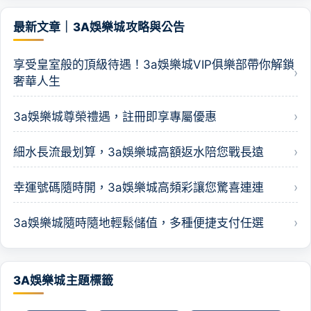
最新文章｜3A娛樂城攻略與公告
享受皇室般的頂級待遇！3a娛樂城VIP俱樂部帶你解鎖
奢華人生
3a娛樂城尊榮禮遇，註冊即享專屬優惠
細水長流最划算，3a娛樂城高額返水陪您戰長遠
幸運號碼隨時開，3a娛樂城高頻彩讓您驚喜連連
3a娛樂城隨時隨地輕鬆儲值，多種便捷支付任選
3A娛樂城主題標籤