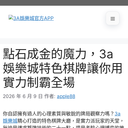
跳
至
主
要
選
內
容
單
點石成金的魔力，3a
娛樂城特色棋牌讓你用
實力制霸全場
2026 年 6 月 9 日
作者:
apple88
你自認擁有過人的心理素質與敏銳的牌局觀察力嗎？
3a
娛樂城
精心打造的特色棋牌大廳，是實力派玩家的天堂，