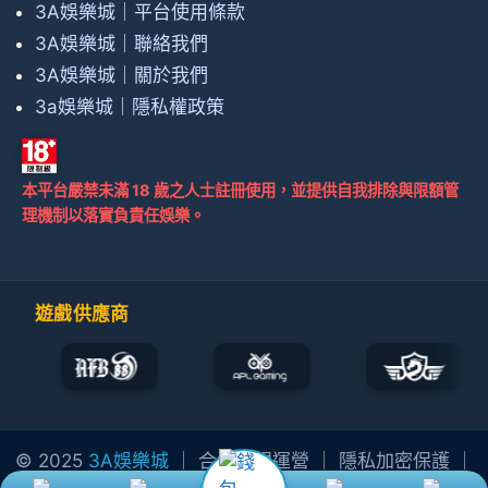
3A娛樂城｜平台使用條款
3A娛樂城｜聯絡我們
3A娛樂城｜關於我們
3a娛樂城｜隱私權政策
本平台嚴禁未滿 18 歲之人士註冊使用，並提供自我排除與限額管
理機制以落實負責任娛樂。
遊戲供應商
© 2025
3A娛樂城
｜ 合法合規運營 ｜ 隱私加密保護 ｜
責任博彩請量力而行