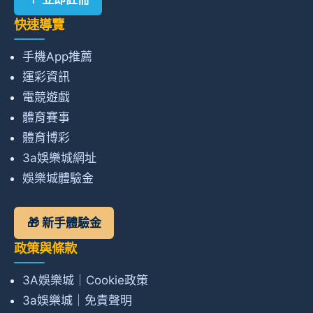
快速導覽
手機App推薦
運彩資訊
電競遊戲
體育賽事
體育博彩
3a娛樂城網址
娛樂城體驗金
🎁 新手體驗金
政策與條款
3A娛樂城｜Cookie政策
3a娛樂城｜免責聲明