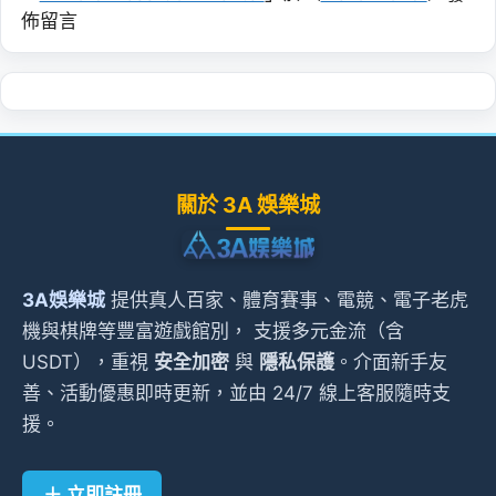
佈留言
關於 3A 娛樂城
3A娛樂城
提供真人百家、體育賽事、電競、電子老虎
機與棋牌等豐富遊戲館別， 支援多元金流（含
USDT），重視
安全加密
與
隱私保護
。介面新手友
善、活動優惠即時更新，並由 24/7 線上客服隨時支
援。
＋ 立即註冊