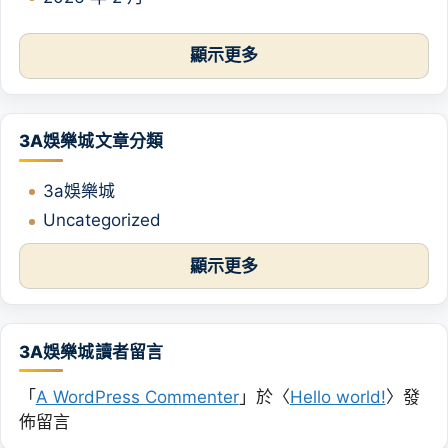
顯示更多
3A娛樂城文章分類
3a娛樂城
Uncategorized
顯示更多
3A娛樂城讀者留言
「
A WordPress Commenter
」於〈
Hello world!
〉發
佈留言