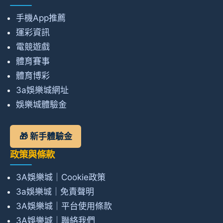
手機App推薦
運彩資訊
電競遊戲
體育賽事
體育博彩
3a娛樂城網址
娛樂城體驗金
🎁 新手體驗金
政策與條款
3A娛樂城｜Cookie政策
3a娛樂城｜免責聲明
3A娛樂城｜平台使用條款
3A娛樂城｜聯絡我們