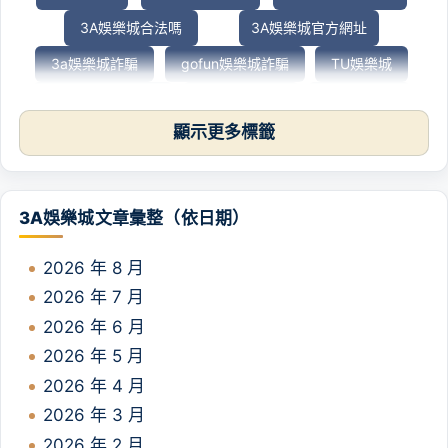
3A娛樂城合法嗎
3A娛樂城官方網址
3a娛樂城詐騙
gofun娛樂城詐騙
TU娛樂城
娛樂城推薦dcard
娛樂城體驗金
富遊娛樂城
顯示更多標籤
必贏娛樂城
最新娛樂城體驗金
通博娛樂城
金大發娛樂城詐騙
雄厚娛樂城詐騙
3A娛樂城文章彙整（依日期）
2026 年 8 月
2026 年 7 月
2026 年 6 月
2026 年 5 月
2026 年 4 月
2026 年 3 月
2026 年 2 月