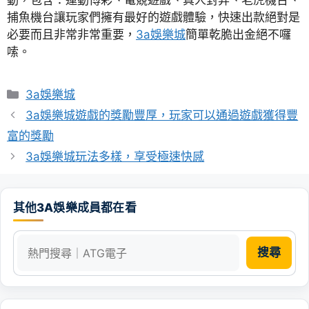
動，包含：運動博彩、電競遊戲、真人對弈、老虎機台、
捕魚機台讓玩家們擁有最好的遊戲體驗，快速出款絕對是
必要而且非常非常重要，
3a娛樂城
簡單乾脆出金絕不囉
嗦。
分
3a娛樂城
類
3a娛樂城遊戲的獎勵豐厚，玩家可以通過遊戲獲得豐
富的獎勵
3a娛樂城玩法多樣，享受極速快感
其他3A娛樂成員都在看
搜尋