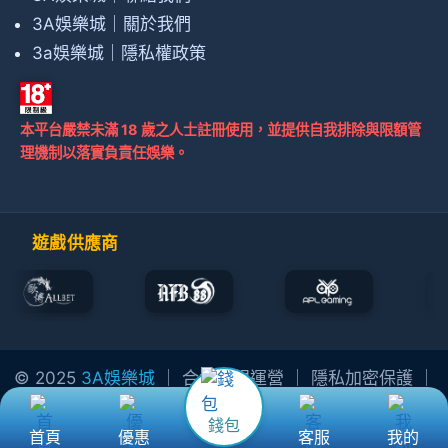
3A娛樂城｜關於我們
3a娛樂城｜隱私權政策
本平台嚴禁未滿 18 歲之人士註冊使用，並提供自我排除與限額管
理機制以落實負責任娛樂。
遊戲供應商
© 2025
3A娛樂城
｜ 合法合規運營 ｜ 隱私加密保護 ｜
責任博彩請量力而行
錢包
首頁
優惠
客服
我的