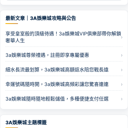
最新文章｜3A娛樂城攻略與公告
享受皇室般的頂級待遇！3a娛樂城VIP俱樂部帶你解鎖
奢華人生
3a娛樂城尊榮禮遇，註冊即享專屬優惠
細水長流最划算，3a娛樂城高額返水陪您戰長遠
幸運號碼隨時開，3a娛樂城高頻彩讓您驚喜連連
3a娛樂城隨時隨地輕鬆儲值，多種便捷支付任選
3A娛樂城主題標籤