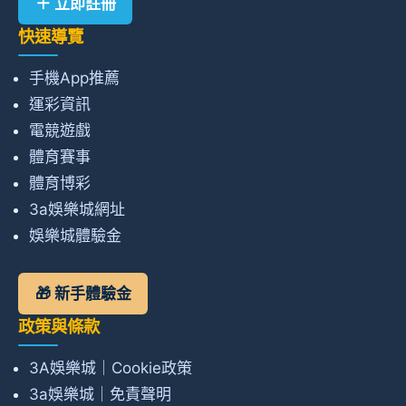
＋ 立即註冊
快速導覽
手機App推薦
運彩資訊
電競遊戲
體育賽事
體育博彩
3a娛樂城網址
娛樂城體驗金
🎁 新手體驗金
政策與條款
3A娛樂城｜Cookie政策
3a娛樂城｜免責聲明