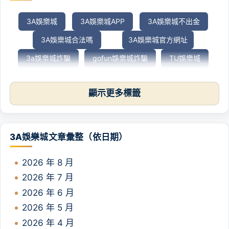
3A娛樂城
3A娛樂城APP
3A娛樂城不出金
3A娛樂城合法嗎
3A娛樂城官方網址
3a娛樂城詐騙
gofun娛樂城詐騙
TU娛樂城
娛樂城推薦dcard
娛樂城體驗金
富遊娛樂城
顯示更多標籤
必贏娛樂城
最新娛樂城體驗金
通博娛樂城
金大發娛樂城詐騙
雄厚娛樂城詐騙
3A娛樂城文章彙整（依日期）
2026 年 8 月
2026 年 7 月
2026 年 6 月
2026 年 5 月
2026 年 4 月