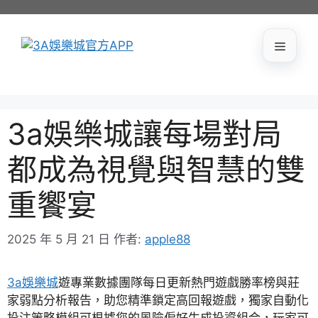
跳
至
主
要
選
內
容
單
3a娛樂城讓每場對局
都成為視覺與智慧的雙
重饗宴
2025 年 5 月 21 日
作者:
apple88
3a娛樂城
遊專業數據團隊每日更新熱門遊戲勝率榜與莊
家弱點分析報告，助您精準鎖定高回報遊戲，獨家自動化