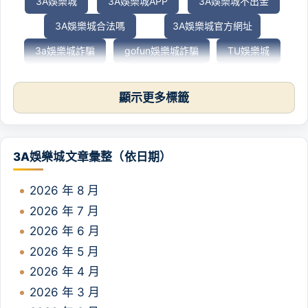
3A娛樂城
3A娛樂城APP
3A娛樂城不出金
3A娛樂城合法嗎
3A娛樂城官方網址
3a娛樂城詐騙
gofun娛樂城詐騙
TU娛樂城
娛樂城推薦dcard
娛樂城體驗金
富遊娛樂城
顯示更多標籤
必贏娛樂城
最新娛樂城體驗金
通博娛樂城
金大發娛樂城詐騙
雄厚娛樂城詐騙
3A娛樂城文章彙整（依日期）
2026 年 8 月
2026 年 7 月
2026 年 6 月
2026 年 5 月
2026 年 4 月
2026 年 3 月