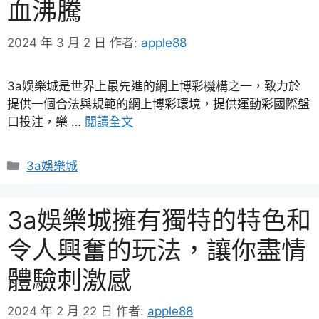
血沸騰
2024 年 3 月 2 日
作者:
apple88
3a娛樂城是世界上最先進的網上博彩機構之一，致力於
提供一個合法與規範的網上博彩環境，提供運動彩國際盤
口投注，樂 …
閱讀全文
分
3a娛樂城
類
3a娛樂城擁有獨特的特色和
令人興奮的玩法，讓你盡情
體驗刺激感
2024 年 2 月 22 日
作者:
apple88