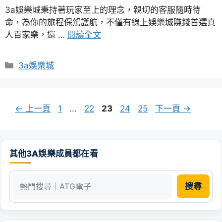
3a娛樂城秉持著玩家至上的理念，親切的客服隨時待
命，為你的旅程保駕護航，不僅有線上娛樂城賺錢首選真
人百家樂，還 …
閱讀全文
分
3a娛樂城
類
頁
頁
頁
頁
頁
←
上一頁
1
...
22
23
24
25
下一頁
→
面
面
面
面
面
其他3A娛樂成員都在看
搜尋